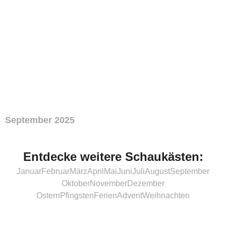
September 2025
Entdecke weitere Schaukästen:
Januar
Februar
März
April
Mai
Juni
Juli
August
September
Oktober
November
Dezember
Ostern
Pfingsten
Ferien
Advent
Weihnachten